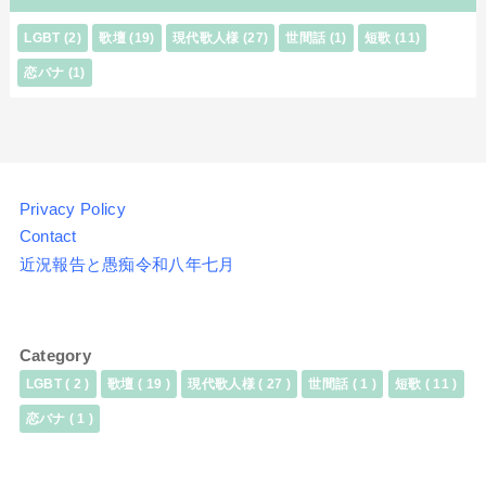
LGBT
(2)
歌壇
(19)
現代歌人様
(27)
世間話
(1)
短歌
(11)
恋バナ
(1)
Privacy Policy
Contact
近況報告と愚痴令和八年七月
Category
LGBT
( 2 )
歌壇
( 19 )
現代歌人様
( 27 )
世間話
( 1 )
短歌
( 11 )
恋バナ
( 1 )