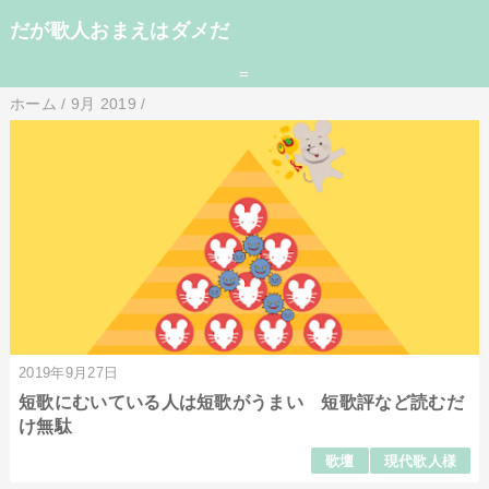
だが歌人おまえはダメだ
=
ホーム
/
9月 2019
/
2019年9月27日
短歌にむいている人は短歌がうまい 短歌評など読むだ
け無駄
歌壇
現代歌人様