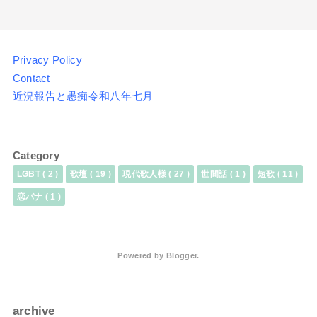
Privacy Policy
Contact
近況報告と愚痴令和八年七月
Category
LGBT
( 2 )
歌壇
( 19 )
現代歌人様
( 27 )
世間話
( 1 )
短歌
( 11 )
恋バナ
( 1 )
Powered by
Blogger
.
archive