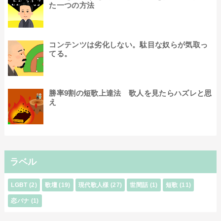
た一つの方法
コンテンツは劣化しない。駄目な奴らが気取っ
てる。
勝率9割の短歌上達法 歌人を見たらハズレと思
え
ラベル
LGBT
(2)
歌壇
(19)
現代歌人様
(27)
世間話
(1)
短歌
(11)
恋バナ
(1)