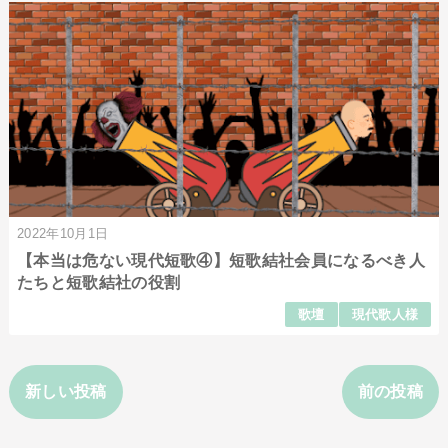
2022年10月1日
【本当は危ない現代短歌④】短歌結社会員になるべき人
たちと短歌結社の役割
歌壇
現代歌人様
新しい投稿
前の投稿