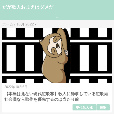
だが歌人おまえはダメだ
=
ホーム
/
10月 2022
/
2022年10月6日
【本当は危ない現代短歌⑤】歌人に師事している短歌結
社会員なら歌作を優先するのは当たり前
現代歌人様
短歌