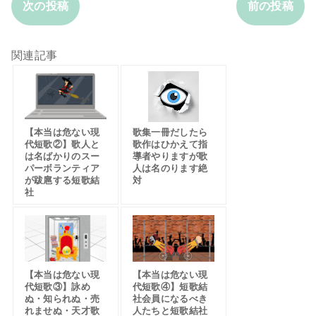
次の投稿
前の投稿
関連記事
【本当は危ない現
歌集一冊だしたら
代短歌②】歌人と
歌作はひかえて指
は名ばかりのスー
導者やりますが歌
パーボランティア
人は名のります絶
が跋扈する短歌結
対
社
【本当は危ない現
【本当は危ない現
代短歌③】詠め
代短歌④】短歌結
ぬ・知られぬ・売
社会員になるべき
れませぬ・天才歌
人たちと短歌結社