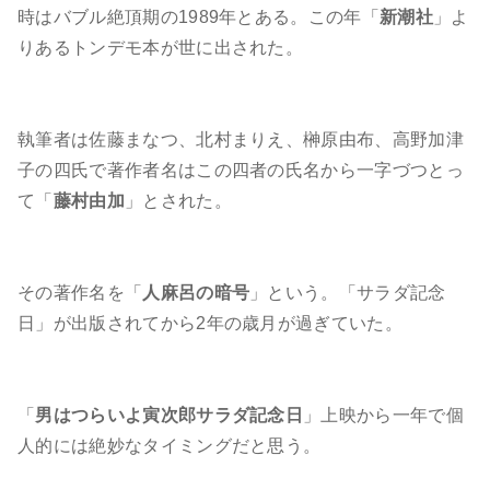
時はバブル絶頂期の1989年とある。この年「
新潮社
」よ
りあるトンデモ本が世に出された。
執筆者は佐藤まなつ、北村まりえ、榊原由布、高野加津
子の四氏で著作者名はこの四者の氏名から一字づつとっ
て「
藤村由加
」とされた。
その著作名を「
人麻呂の暗号
」という。「サラダ記念
日」が出版されてから2年の歳月が過ぎていた。
「
男はつらいよ寅次郎サラダ記念日
」上映から一年で個
人的には絶妙なタイミングだと思う。