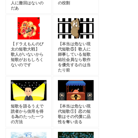
人に撤回はないの
の役割
だあ
【ドラえもんのび
【本当は危ない現
太の短歌大戦】
代短歌⑤】歌人に
歌人がいないから
師事している短歌
短歌がおもしろく
結社会員なら歌作
ないのです
を優先するのは当
たり前
短歌を語るうえで
【本当は危ない現
読者から信用を得
代短歌①】恋の短
る為のたった一つ
歌はその代償に品
の方法
性を奪い去る