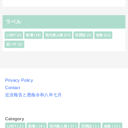
ラベル
LGBT
(2)
歌壇
(19)
現代歌人様
(27)
世間話
(1)
短歌
(11)
恋バナ
(1)
Privacy Policy
Contact
近況報告と愚痴令和八年七月
Category
LGBT
( 2 )
歌壇
( 19 )
現代歌人様
( 27 )
世間話
( 1 )
短歌
( 11 )