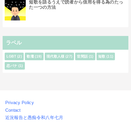
短歌を語るうえで読者から信用を得る為のたっ
た一つの方法
ラベル
LGBT
(2)
歌壇
(19)
現代歌人様
(27)
世間話
(1)
短歌
(11)
恋バナ
(1)
Privacy Policy
Contact
近況報告と愚痴令和八年七月