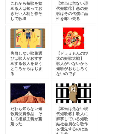
これから短歌を始
【本当は危ない現
める人は知ってお
代短歌①】恋の短
きたい人柄と作そ
歌はその代償に品
して歌壇
性を奪い去る
失敗しない歌集選
【ドラえもんのび
びは歌人がおすす
太の短歌大戦】
めする歌人を疑う
歌人がいないから
ところからはじま
短歌がおもしろく
る
ないのです
だれも知らない短
【本当は危ない現
歌賞受賞作品 そ
代短歌⑤】歌人に
して権威主義が蔓
師事している短歌
延った
結社会員なら歌作
を優先するのは当