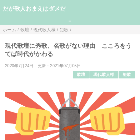
だが歌人おまえはダメだ
=
ホーム
/
歌壇
/
現代歌人様
/
短歌
/
現代歌壇に秀歌、名歌がない理由 こころをう
てば時代がかわる
2020年7月24日
更新：2021年07月05日
歌壇
現代歌人様
短歌