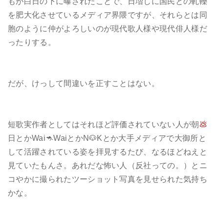
もが白日の下に曝されたことで、日増しに国民との軋轢
を肥大化させているメディア界隈ですが、それらとは同
胞のように仲がよろしいのが現代歌人様や現代俳人様だ
ったりする。
だが、けっして間違いを正すことはない。
短歌実作者としてはそれほど評価されていない人が朝
💩
日とかWai🦘WaiとかN🐶Kとか大手メディアで大御所と
して活躍されている姿を拝見するたび、なるほどねえと
見ていたもんさ。あれだな怖い人（反社っての。）とニ
コやかに撮られたツーショット写真を見せられた気持ち
かな。