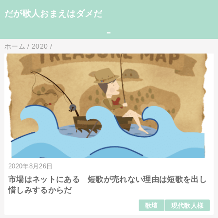
だが歌人おまえはダメだ
=
ホーム
/
2020
/
2020年8月26日
市場はネットにある 短歌が売れない理由は短歌を出し
惜しみするからだ
歌壇
現代歌人様