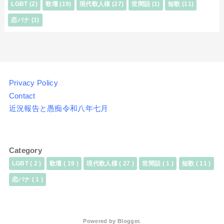
LGBT
(2)
歌壇
(19)
現代歌人様
(27)
世間話
(1)
短歌
(11)
恋バナ
(1)
Privacy Policy
Contact
近況報告と愚痴令和八年七月
Category
LGBT
( 2 )
歌壇
( 19 )
現代歌人様
( 27 )
世間話
( 1 )
短歌
( 11 )
恋バナ
( 1 )
Powered by
Blogger
.