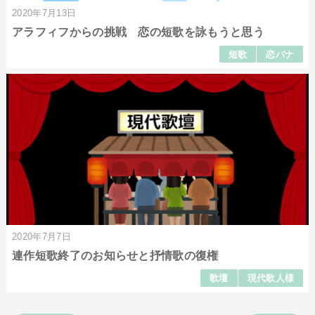
2020年7月13日
アラフィフからの挑戦 恋の短歌を詠もうと思う
短歌
恋バナ
2020年7月7日
連作短歌終了のお知らせと抒情歌の復権
歌壇
現代歌人様